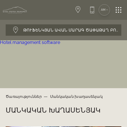
ՍՊԱ—ԿԵՆՏՐՈՆ
AM
ԿՈՆՖԵՐԱՆՍՆԵՐ
ԹՈՒՖԵՆԿՅԱՆ ԱՎԱՆ ՄԱՐԱԳ ԾԱՓԱԹԱՂ ԲՈՒՏԻԿ
Hotel management software
ՀԱՐՍԱՆԻՔՆԵՐ
ՌԵՍՏՈՐԱՆ ԵՎ ԲԱՐ
ԾԱՌԱՅՈՒԹՅՈՒՆՆԵՐ
Ծառայություններ
Մանկական խաղասենյակ
ՄԱՆԿԱԿԱՆ ԽԱՂԱՍԵՆՅԱԿ
ԿԱՊ