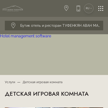
SPA-ЦЕНТР
RU
КОНФЕРЕНЦИИ
Бутик отель и ресторан ТУФЕНКЯН АВАН МАРАК 
Hotel management software
СВАДЬБЫ
РЕСТОРАН & БАР
УСЛУГИ
Услуги
Детская игровая комната
ДЕТСКАЯ ИГРОВАЯ КОМНАТА
КОНТАКТЫ