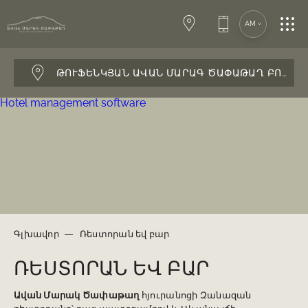
ՍՊԱ—ԿԵՆՏՐՈՆ
AM
ԿՈՆՖԵՐԱՆՍՆԵՐ
ԹՈՒՖԵՆԿՅԱՆ ԱՎԱՆ ՄԱՐԱԳ ԾԱՓԱԹԱՂ ԲՈՒՏԻԿ
Hotel management software
ՀԱՐՍԱՆԻՔՆԵՐ
ՌԵՍՏՈՐԱՆ ԵՎ ԲԱՐ
ԾԱՌԱՅՈՒԹՅՈՒՆՆԵՐ
Գլխավոր
Ռեստորան եվ բար
ՌԵՍՏՈՐԱՆ ԵՎ ԲԱՐ
ԿԱՊ
Ավան Մարակ Ծափաթաղ
հյուրանոցի Զանազան