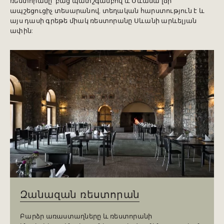
ռեստորանը՝ բաց պատշգամբով և Սևանա լճի
ապշեցուցիչ տեսարանով, տեղական հարստություն է և
այս դասի գրեթե միակ ռեստորանը Սևանի արևելյան
ափին:
Զանազան ռեստորան
Բարձր առաստաղները և ռեստորանի