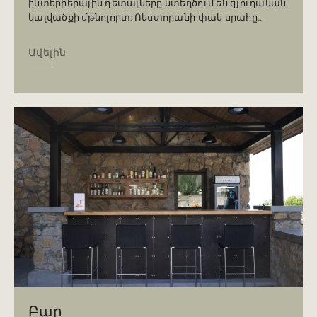
ինտերիերային դետալները ստեղծում են գյուղական
կալվածքի մթնոլորտ: Ռեստորանի փակ սրահը
կարող է ընդունել մինչև 130 հյուր, սպասարկում է
կորպորատիվ միջոցառումներ և բանկետներ,
Ավելին
ինչպես նաև ունի բացօթյա պատշգամբ, որտեղից
բացվում է հիասքանչ տեսարան դեպի Սևանա լիճ,
որը իդեալական է կոկտեյլային երեկույթների
համար։ Ռեստորանի խնձորի ծառերի ստվերի տակ
գտնվող ներքին բակում կան մի քանի բացօթյա
սեղաններ, որտեղ տաք սեզոնին կարելի է վայելել
Ձեր ուտեստը։
Բար