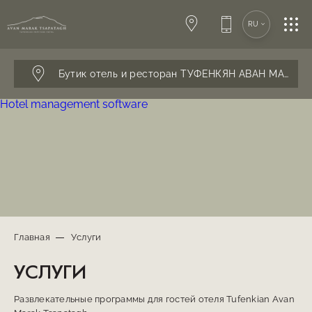
SPA-ЦЕНТР
RU
КОНФЕРЕНЦИИ
Бутик отель и ресторан ТУФЕНКЯН АВАН МАРАК 
Hotel management software
СВАДЬБЫ
РЕСТОРАН & БАР
УСЛУГИ
Главная
Услуги
УСЛУГИ
КОНТАКТЫ
Развлекательные программы для гостей отеля Tufenkian Avan