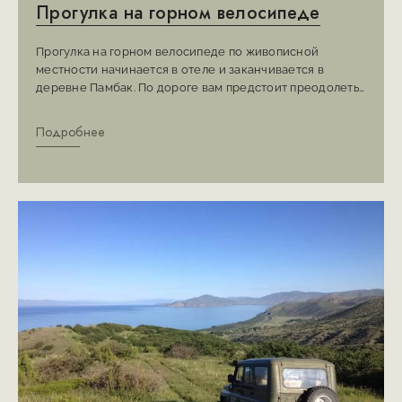
Прогулка на горном велосипеде
Прогулка на горном велосипеде по живописной
местности начинается в отеле и заканчивается в
деревне Памбак. По дороге вам предстоит преодолеть
гористую пересеченную местность, перейти реку и
углубиться в лесистую часть ландшафта, а также мы
Подробнее
обещаем , что вам откроется чудесный вид на озеро
Севан. Обратная дорога от деревни Памбак до отеля
пройдет вдоль дороги.