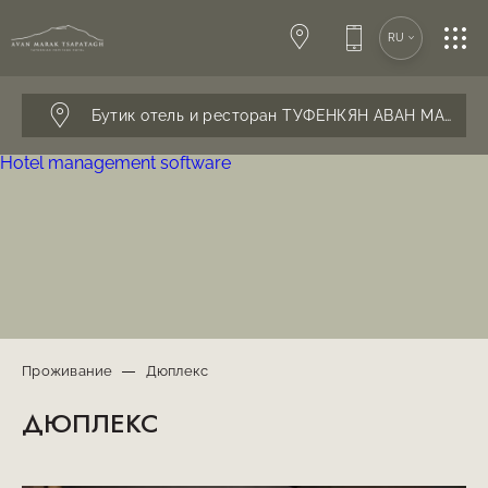
SPA-ЦЕНТР
RU
КОНФЕРЕНЦИИ
Бутик отель и ресторан ТУФЕНКЯН АВАН МАРАК 
Hotel management software
СВАДЬБЫ
РЕСТОРАН & БАР
УСЛУГИ
Проживание
Дюплекс
ДЮПЛЕКС
КОНТАКТЫ