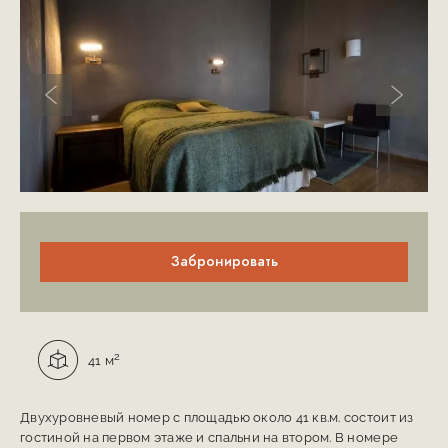
Предыдущий слайд
Следую
Описание номера
Забронировать
Площадь:
2
41 м
Двухуровневый номер с площадью около 41 кв.м. состоит из
гостиной на первом этаже и спальни на втором. В номере